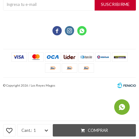
SUSCRIBIRME



© Copyright 2026 / Los Reyes Magos
Fenicio
1
COMPRAR