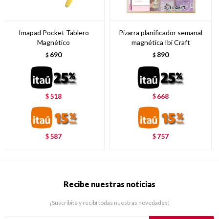
Imapad Pocket Tablero
Pizarra planificador semanal
Magnético
magnética Ibi Craft
690
890
$
$
518
668
$
$
587
757
$
$
Recibe nuestras noticias
¡Suscribite y recibí todas nuestras novedades!