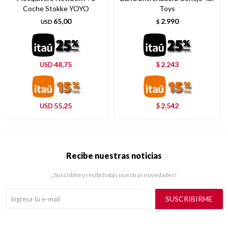
Coche Stokke YOYO
Toys
65,00
2.990
USD
$
48,75
2.243
USD
$
55,25
2.542
USD
$
Recibe nuestras noticias
¡Suscribite y recibí todas nuestras novedades!
SUSCRIBIRME