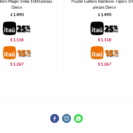
llery Magic India 1000 piezas
Puzzle Gallery Rainbow Tigers 1
Djeco
piezas Djeco
1.490
1.490
$
$
1.118
1.118
$
$
1.267
1.267
$
$


