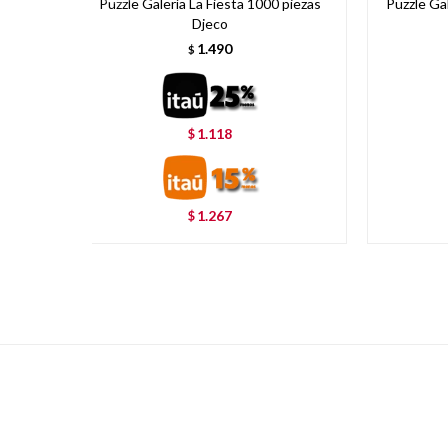
Puzzle Galería La Fiesta 1000 piezas
Puzzle Ga
Djeco
1.490
$
1.118
$
1.267
$