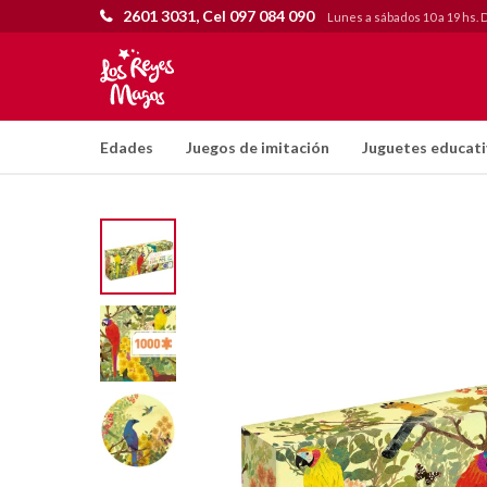
2601 3031, Cel 097 084 090
Lunes a sábados 10 a 19 hs. 
Edades
Juegos de imitación
Juguetes educat