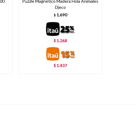
000
Puzzle Magnético Madera Hola Animales
Puzzle
Djeco
1.690
$
1.268
$
1.437
$