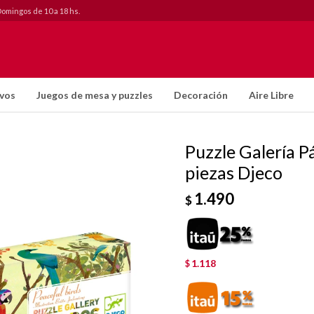
Domingos de 10 a 18 hs.
ivos
Juegos de mesa y puzzles
Decoración
Aire Libre
Puzzle Galería P
piezas Djeco
1.490
$
1.118
$