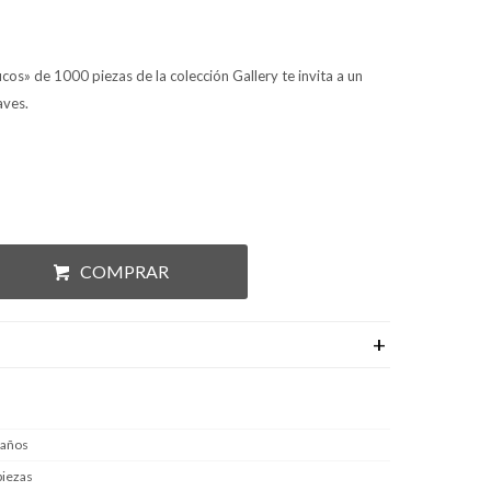
cos» de 1000 piezas de la colección Gallery te invita a un
aves.
COMPRAR
 años
piezas