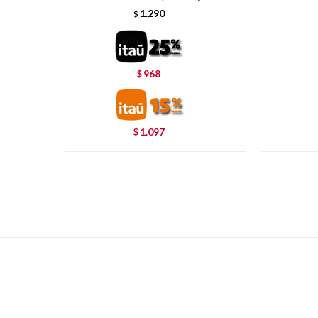
1.290
$
968
$
1.097
$