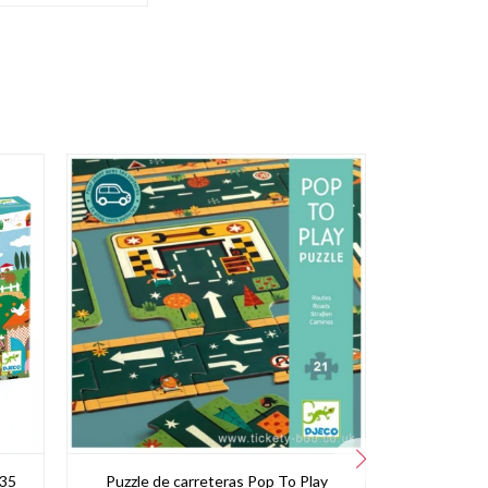
 35
Puzzle de carreteras Pop To Play
Puzzle Abr