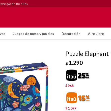
Domingos de 10 a 18 hs.
ivos
Juegos de mesa y puzzles
Decoración
Aire Libre
Puzzle Elephant
1.290
$
968
$
1.097
$