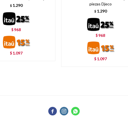
piezas Djeco
1.290
$
1.290
$
968
$
968
$
1.097
$
1.097
$


