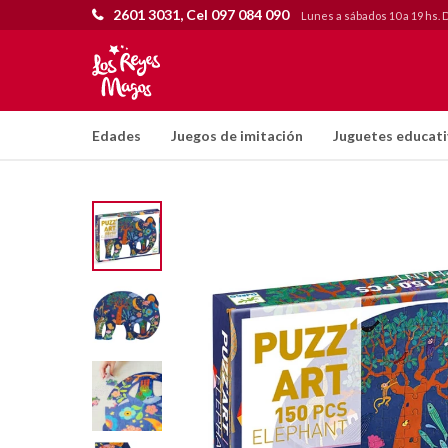
2601 3031, Cel 097 084 090
Lunes a sábados 10 a 19 hs. 
Edades
Juegos de imitación
Juguetes educat