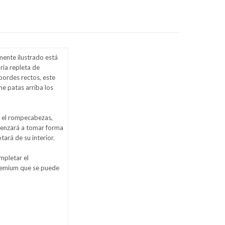
mente ilustrado está
ria repleta de
 bordes rectos, este
 patas arriba los
 el rompecabezas,
omenzará a tomar forma
tará de su interior.
mpletar el
emium que se puede