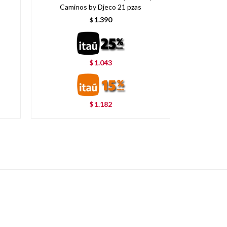
Caminos by Djeco 21 pzas
1.390
$
1.043
$
1.182
$