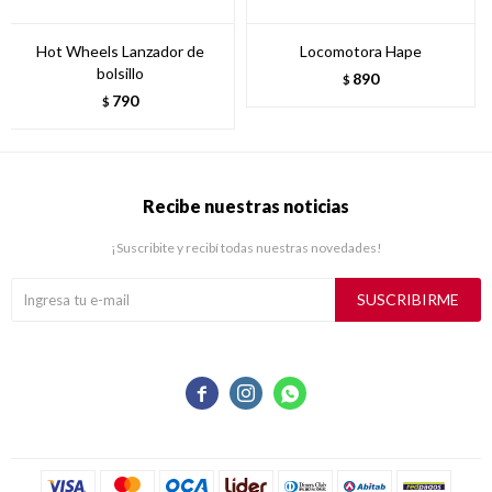
Hot Wheels Lanzador de
Locomotora Hape
bolsillo
890
$
790
$
Recibe nuestras noticias
¡Suscribite y recibí todas nuestras novedades!
SUSCRIBIRME


