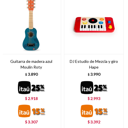
Guitarra de madera azul
DJ Estudio de Mezcla y giro
Moulin Roty
Hape
3.890
3.990
$
$
2.918
2.993
$
$
3.307
3.392
$
$