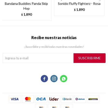
Bandana Buddies Panda Skip
Sonido Fluffy Fighterz - Rosa
Hop
1.890
$
1.890
$
Recibe nuestras noticias
¡Suscribite y recibí todas nuestras novedades!
SUSCRIBIRME


