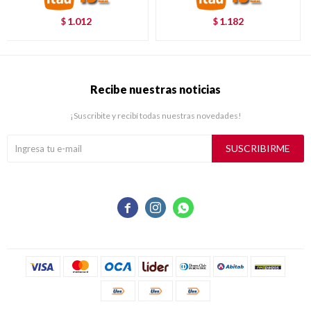
1.012
1.182
$
$
Recibe nuestras noticias
¡Suscribite y recibí todas nuestras novedades!
SUSCRIBIRME


