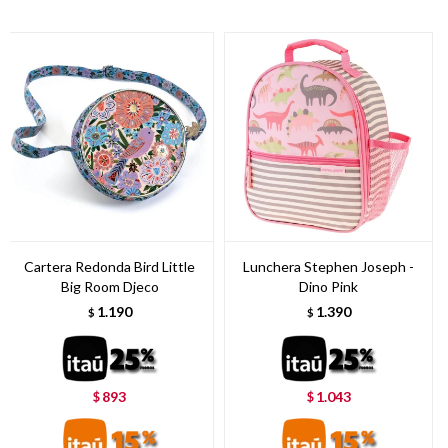
Cartera Redonda Bird Little
Lunchera Stephen Joseph -
Big Room Djeco
Dino Pink
1.190
1.390
$
$
893
1.043
$
$