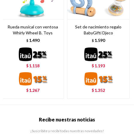
Rueda musical con ventosa
Set de nacimiento regalo
Whirly Wheel B. Toys
BabyGifti Djeco
1.490
1.590
$
$
1.118
1.193
$
$
1.267
1.352
$
$
Recibe nuestras noticias
¡Suscribite y recibí todas nuestras novedades!