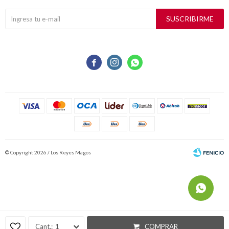
SUSCRIBIRME



© Copyright 2026 / Los Reyes Magos
Fenicio
1
COMPRAR