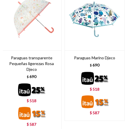
Paraguas transparente
Paraguas Marino Djeco
Pequeñas ligerezas Rosa
690
$
Djeco
690
$
518
$
518
$
587
$
587
$