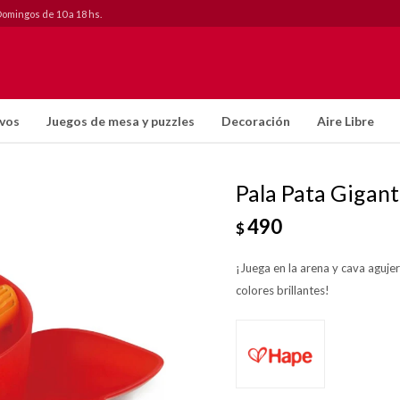
Domingos de 10 a 18 hs.
ivos
Juegos de mesa y puzzles
Decoración
Aire Libre
Pala Pata Gigant
490
$
¡Juega en la arena y cava aguje
colores brillantes!