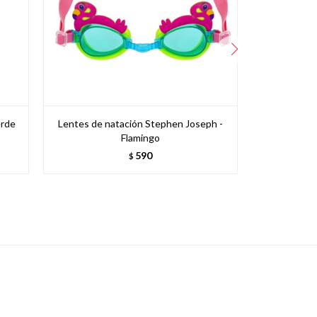
erde
Lentes de natación Stephen Joseph -
Moldes de
Flamingo
590
$