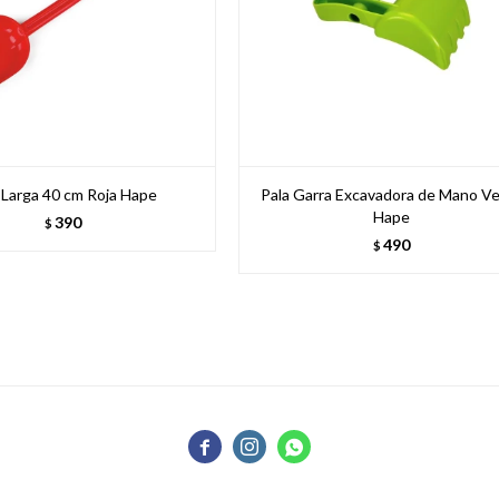
 Larga 40 cm Roja Hape
Pala Garra Excavadora de Mano V
Hape
390
$
490
$


