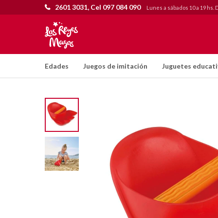
2601 3031, Cel 097 084 090
Lunes a sábados 10 a 19 hs. 
Edades
Juegos de imitación
Juguetes educat