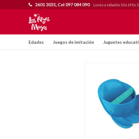
2601 3031, Cel 097 084 090
Lunes a sábados 10 a 19 hs. 
Edades
Juegos de imitación
Juguetes educat