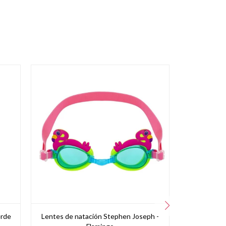
erde
Lentes de natación Stephen Joseph -
Moldes de