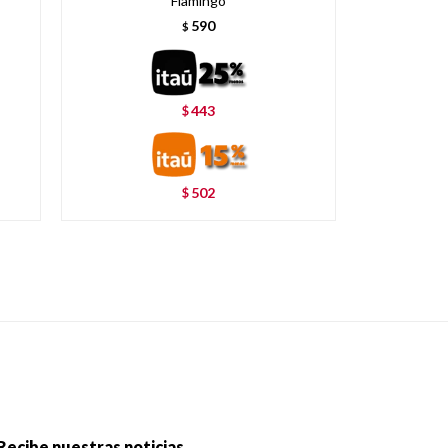
Flamingo
590
$
443
$
502
$
Recibe nuestras noticias