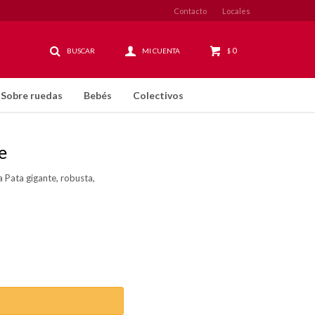
Contacto
Locales
0
$
Sobre ruedas
Bebés
Colectivos
e
a Pata gigante, robusta,