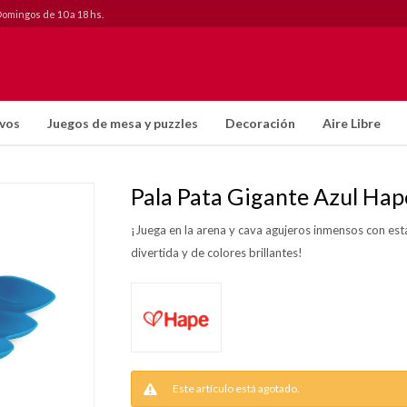
Domingos de 10 a 18 hs.
ivos
Juegos de mesa y puzzles
Decoración
Aire Libre
Pala Pata Gigante Azul Hap
¡Juega en la arena y cava agujeros inmensos con est
divertida y de colores brillantes!
Este artículo está agotado.