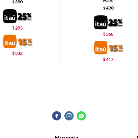
Hape
390
$
490
$
293
$
368
$
332
$
417
$



Mi cuenta