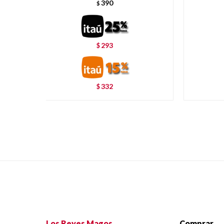
390
$
293
$
332
$
Los Reyes Magos
Comprar