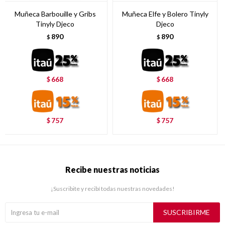
Muñeca Barbouille y Gribs
Muñeca Elfe y Bolero Tinyly
Tinyly Djeco
Djeco
890
890
$
$
668
668
$
$
757
757
$
$
Recibe nuestras noticias
¡Suscribite y recibí todas nuestras novedades!
SUSCRIBIRME