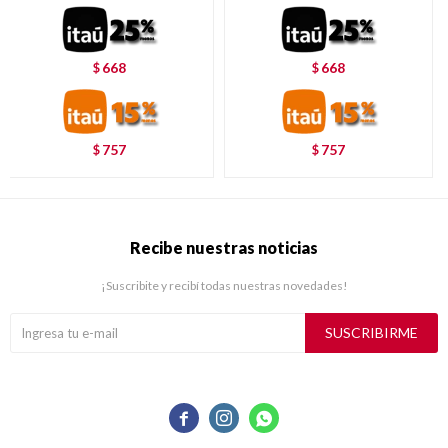
668
668
$
$
757
757
$
$
Recibe nuestras noticias
¡Suscribite y recibí todas nuestras novedades!
SUSCRIBIRME


