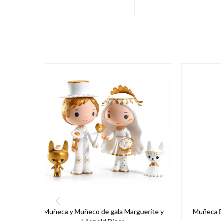
Muñeca y Muñeco de gala Marguerite y
Muñeca B