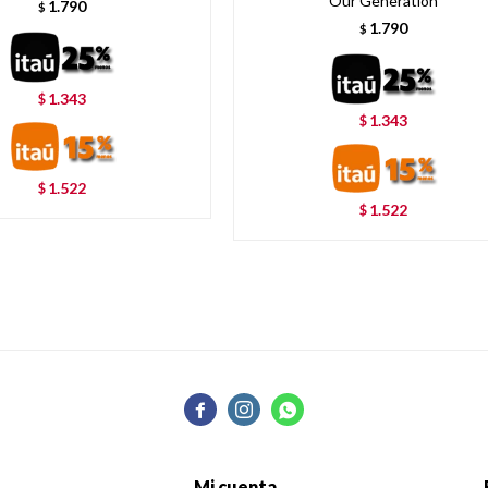
Our Generation
1.790
$
1.790
$
1.343
$
1.343
$
1.522
$
1.522
$



Mi cuenta