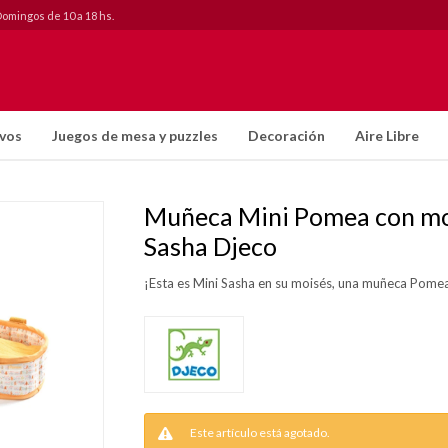
Domingos de 10 a 18 hs.
ivos
Juegos de mesa y puzzles
Decoración
Aire Libre
Muñeca Mini Pomea con mo
Sasha Djeco
¡Esta es Mini Sasha en su moisés, una muñeca Pome
Este artículo está agotado.