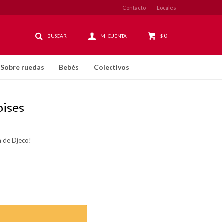
Contacto
Locales
0
$
Sobre ruedas
Bebés
Colectivos
ises
a de Djeco!