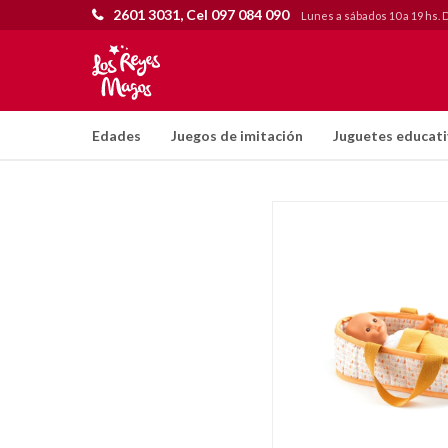
2601 3031, Cel 097 084 090
Lunes a sábados 10 a 19 hs. 
Edades
Juegos de imitación
Juguetes educat