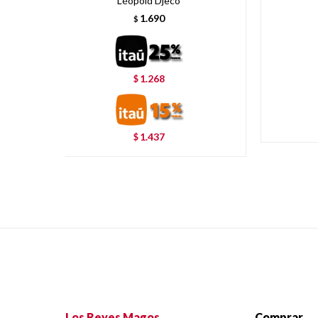
Léopold Djeco
1.690
$
1.268
$
1.437
$
Los Reyes Magos
Comprar