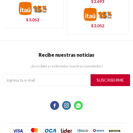
2.693
$
3.052
$
3.052
$
Recibe nuestras noticias
¡Suscribite y recibí todas nuestras novedades!
SUSCRIBIRME


