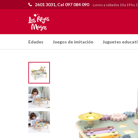
2601 3031, Cel 097 084 090
Lunes a sábados 10 a 19 hs. 
Edades
Juegos de imitación
Juguetes educat