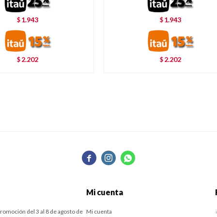
1.943
1.943
$
$
2.202
2.202
$
$



Mi cuenta
romoción del 3 al 8 de agosto de
Mi cuenta