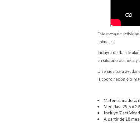
Esta mesa de actividade
animales.
Incluye cuentas de alam
un xilófono de metal y
Diseñada para ayudar a 
la coordinación ojo-ma
Material: madera, 
Medidas: 29.5 x 29
Incluye 7 activida
A partir de 18 me