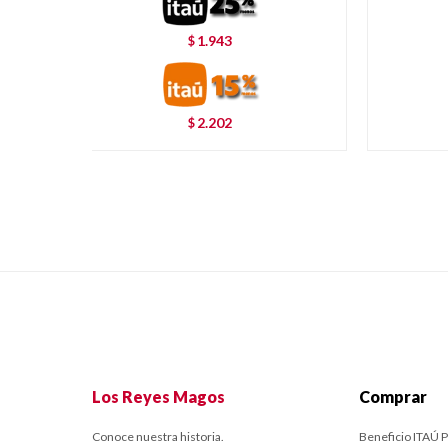
1.943
$
2.202
$
Los Reyes Magos
Comprar
Conoce nuestra historia.
Beneficio ITAÚ P