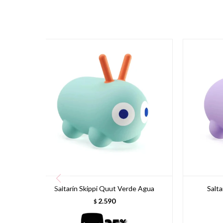
Saltarín Skippi Quut Verde Agua
Salta
2.590
$