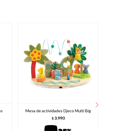
co
Mesa de actividades Djeco Multi Big
Mesa de acti
3.990
$