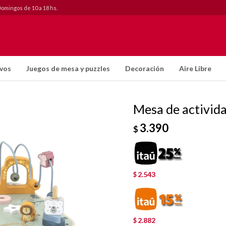
Domingos de 10 a 18 hs.
ivos
Juegos de mesa y puzzles
Decoración
Aire Libre
Mesa de activida
3.390
$
2.543
$
2.882
$