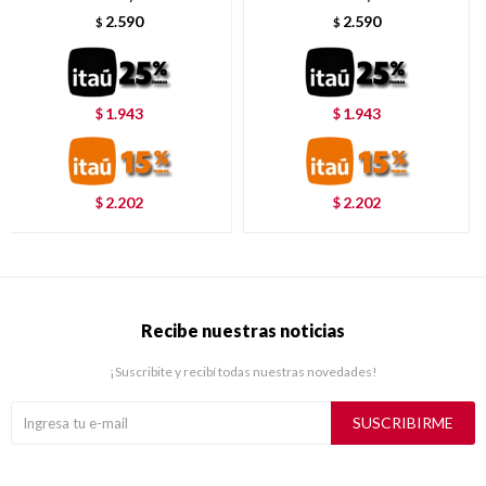
2.590
2.590
$
$
1.943
1.943
$
$
2.202
2.202
$
$
Recibe nuestras noticias
¡Suscribite y recibí todas nuestras novedades!
SUSCRIBIRME