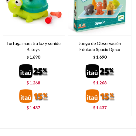
Tortuga maestra luz y sonido
Juego de Observación
B. toys
Eduludo Spacio Djeco
1.690
1.690
$
$
1.268
1.268
$
$
1.437
1.437
$
$