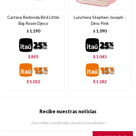
Cartera Redonda Bird Little
Lunchera Stephen Joseph -
Big Room Djeco
Dino Pink
1.190
1.390
$
$
893
1.043
$
$
1.012
1.182
$
$
Recibe nuestras noticias
¡Suscribite y recibí todas nuestras novedades!