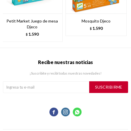
Petit Market Juego de mesa
Mosquito Djeco
Djeco
1.590
$
1.590
$
Recibe nuestras noticias
¡Suscribite y recibí todas nuestras novedades!
SUSCRIBIRME


