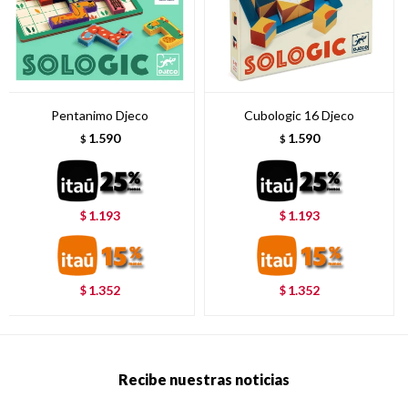
Pentanimo Djeco
Cubologic 16 Djeco
1.590
1.590
$
$
1.193
1.193
$
$
1.352
1.352
$
$
Recibe nuestras noticias