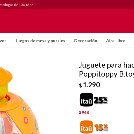
Domingos de 10 a 18 hs.
ivos
Juegos de mesa y puzzles
Decoración
Aire Libre
Juguete para hac
Poppitoppy B.to
1.290
$
968
$