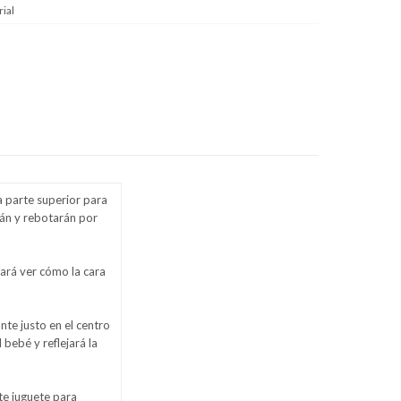
ial
 parte superior para
rán y rebotarán por
rá ver cómo la cara
te justo en el centro
bebé y reflejará la
e juguete para