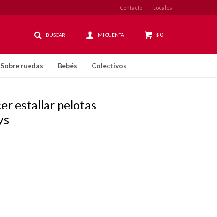
Contacto
Locales
0
$
Sobre ruedas
Bebés
Colectivos
er estallar pelotas
ys