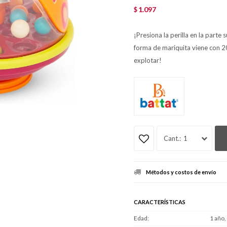
1.097
$
¡Presiona la perilla en la parte
forma de mariquita viene con 20
explotar!
1
Métodos y costos de envío
CARACTERÍSTICAS
Edad
1 año,