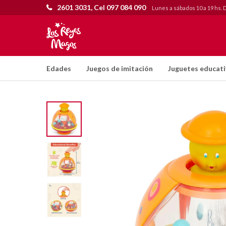
2601 3031, Cel 097 084 090
Lunes a sábados 10 a 19 hs. 
Edades
Juegos de imitación
Juguetes educat