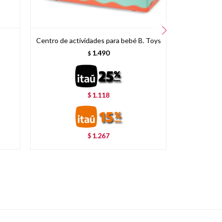
Centro de actividades para bebé B. Toys
Libro mági
1.490
$
1.118
$
1.267
$