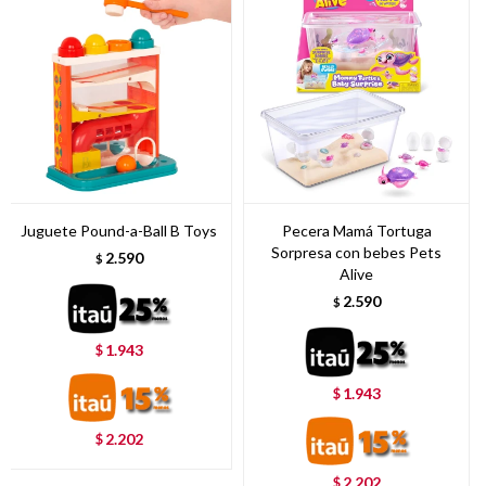
Juguete Pound-a-Ball B Toys
Pecera Mamá Tortuga
Sorpresa con bebes Pets
2.590
$
Alive
2.590
$
1.943
$
1.943
$
2.202
$
2.202
$