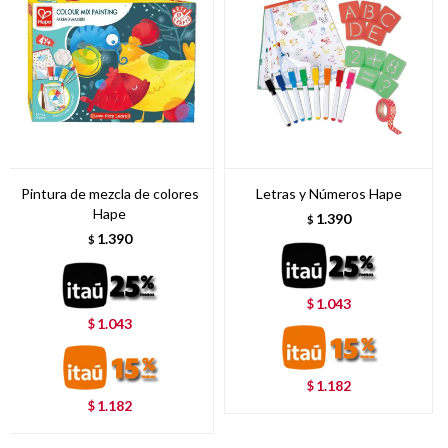
Pintura de mezcla de colores
Letras y Números Hape
Hape
1.390
$
1.390
$
1.043
$
1.043
$
1.182
$
1.182
$