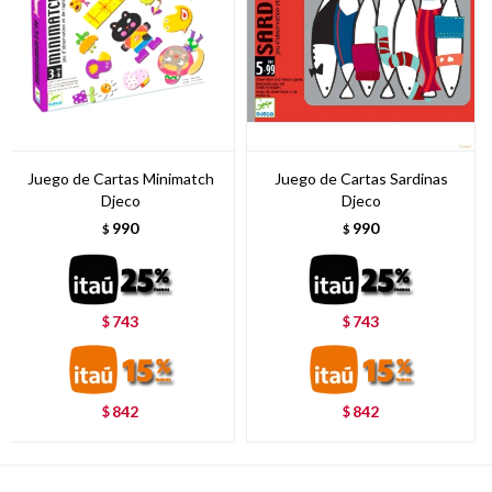
Juego de Cartas Minimatch
Juego de Cartas Sardinas
Djeco
Djeco
990
990
$
$
743
743
$
$
842
842
$
$