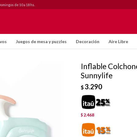
Domingos de 10 a 18 hs.
ivos
Juegos de mesa y puzzles
Decoración
Aire Libre
Inflable Colcho
Sunnylife
3.290
$
2.468
$