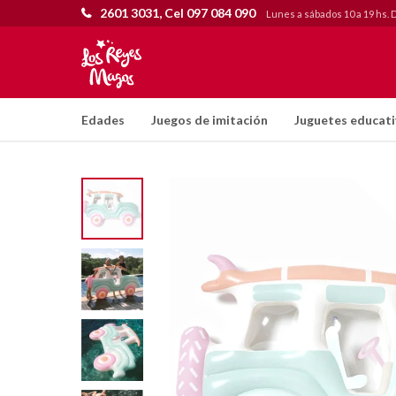
2601 3031, Cel 097 084 090
Lunes a sábados 10 a 19 hs. 
Edades
Juegos de imitación
Juguetes educat