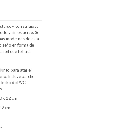
starse y con su lujoso
odo y sin esfuerzo. Se
 más modernos de esta
 diseño en forma de
astel que te hará
unto para atar el
ario. Incluye parche
. Hecho de PVC
s.
0 x 22 cm
 29 cm
LO