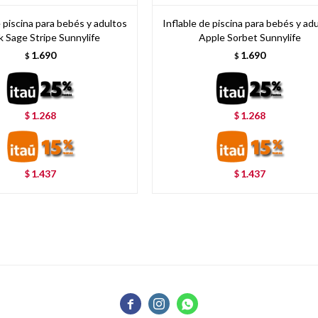
e piscina para bebés y adultos
Inflable de piscina para bebés y ad
 Sage Stripe Sunnylife
Apple Sorbet Sunnylife
1.690
1.690
$
$
1.268
1.268
$
$
1.437
1.437
$
$


