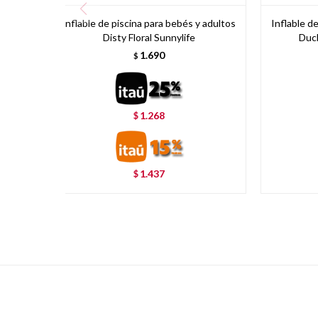
Inflable de piscina para bebés y adultos
Inflable d
Disty Floral Sunnylife
Duck
1.690
$
1.268
$
1.437
$