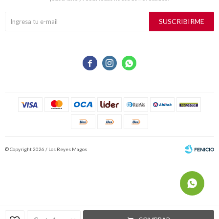
SUSCRIBIRME



© Copyright 2026 / Los Reyes Magos
Fenicio