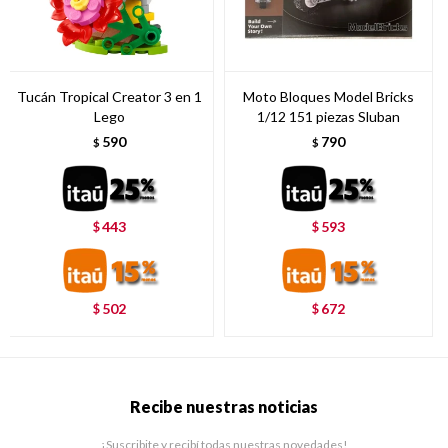
Tucán Tropical Creator 3 en 1
Moto Bloques Model Bricks
Lego
1/12 151 piezas Sluban
590
790
$
$
443
593
$
$
502
672
$
$
Recibe nuestras noticias
¡Suscribite y recibí todas nuestras novedades!