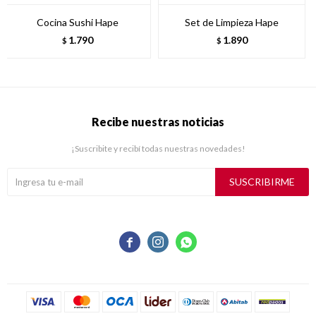
Cocina Sushi Hape
Set de Limpieza Hape
1.790
1.890
$
$
Recibe nuestras noticias
¡Suscribite y recibí todas nuestras novedades!
SUSCRIBIRME


