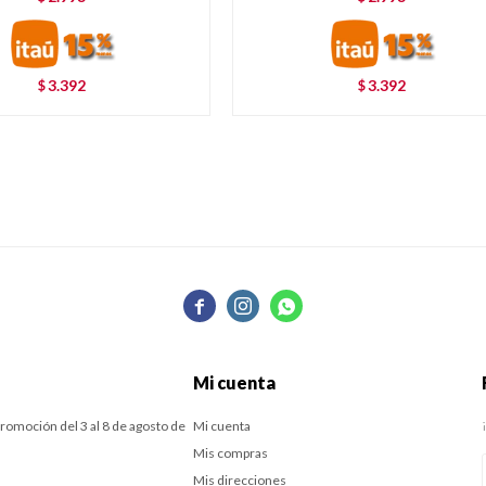
3.392
3.392
$
$



Mi cuenta
romoción del 3 al 8 de agosto de
Mi cuenta
Mis compras
Mis direcciones