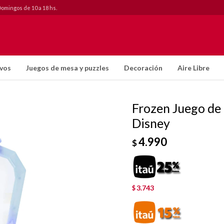
Domingos de 10 a 18 hs.
ivos
Juegos de mesa y puzzles
Decoración
Aire Libre
Frozen Juego de
Disney
4.990
$
3.743
$