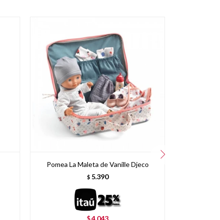
Pomea La Maleta de Vanille Djeco
Maleta mu
5.390
$
4.043
$