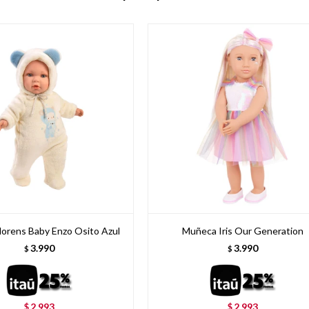
orens Baby Enzo Osito Azul
Muñeca Iris Our Generation
3.990
3.990
$
$
2.993
2.993
$
$