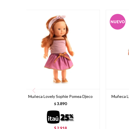
Muñeca Lovely Sophie Pomea Djeco
Muñeca Ll
3.890
$
2.918
$