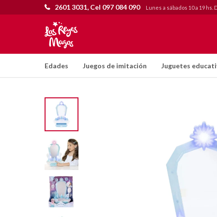
2601 3031, Cel 097 084 090
Lunes a sábados 10 a 19 hs. 
Edades
Juegos de imitación
Juguetes educat