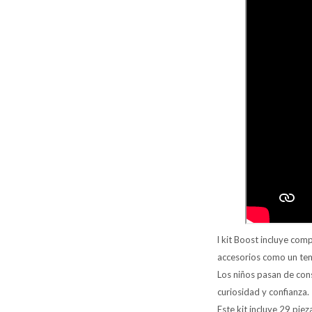
l kit Boost incluye co
accesorios como un te
Los niños pasan de con
curiosidad y confianza.
Este kit incluye 29 pie