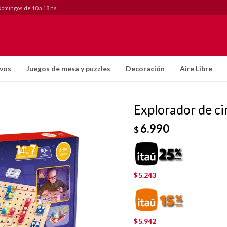
Domingos de 10 a 18 hs.
ivos
Juegos de mesa y puzzles
Decoración
Aire Libre
Explorador de ci
6.990
$
5.243
$
5.942
$