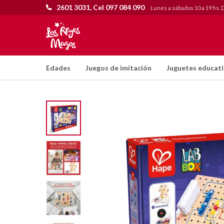
2601 3031, Cel 097 084 090
Lunes a sábados 10 a 19 hs. 
Edades
Juegos de imitación
Juguetes educat