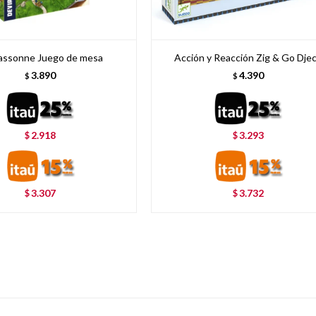
assonne Juego de mesa
Acción y Reacción Zig & Go Dje
3.890
4.390
$
$
2.918
3.293
$
$
3.307
3.732
$
$