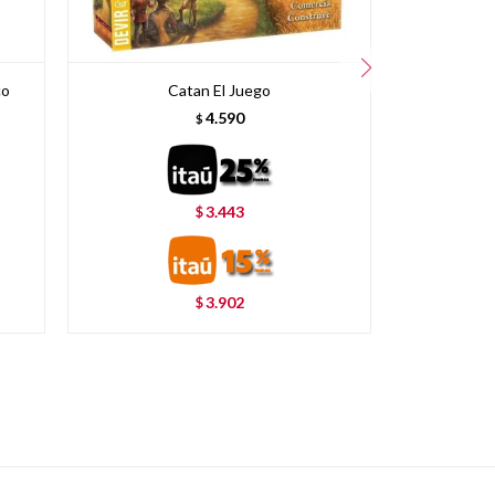
co
Catan El Juego
Diana para
4.590
$
3.443
$
3.902
$