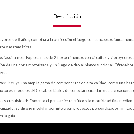
Descripción
yores de 8 años, combina a la perfección el juego con conceptos fundamental
 arte y matemáticas.
 fascinantes: Explora más de 23 experimentos con circuitos y 7 proyectos a
ión de una noria motorizada y un juego de tiro al blanco funcional. Ofrece ho
ivo.
zas: Incluye una amplia gama de componentes de alta calidad, como una bate
otores, módulos LED y cables fáciles de conectar para dar vida a creaciones 
s y creatividad: Fomenta el pensamiento crítico y la motricidad fina mediant
vanzado. Su diseño modular permite crear proyectos personalizados ilimitados
n la guía.