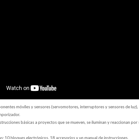
mponentes móviles y sensores (servomotores, interruptores y sensores de luz)
mporizador.
strucciones básicas a proyectos que se mueven, se iluminan y reaccionan por 
zas: 10 bloques electrónicos, 18 accesorios y un manual de instrucciones.