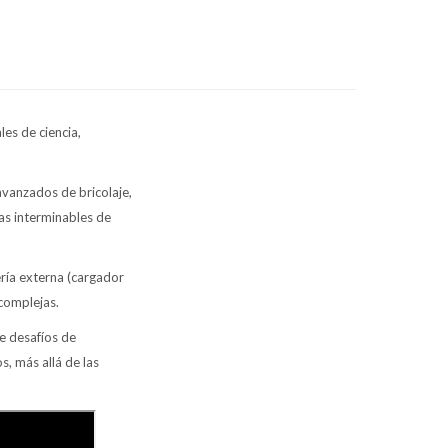
es de ciencia,
vanzados de bricolaje,
ras interminables de
ría externa (cargador
complejas.
e desafíos de
, más allá de las