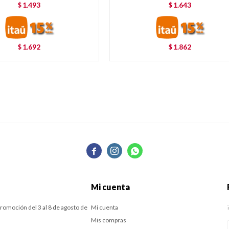
1.493
1.643
$
$
1.692
1.862
$
$



Mi cuenta
romoción del 3 al 8 de agosto de
Mi cuenta
Mis compras