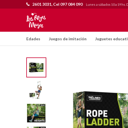
2601 3031, Cel 097 084 090
Lunes a sábados 10 a 19 hs. 
Edades
Juegos de imitación
Juguetes educat