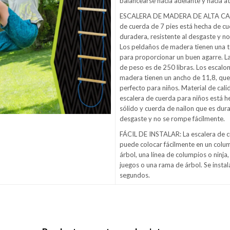
balancearse hacia adelante y hacia at
ESCALERA DE MADERA DE ALTA CALI
de cuerda de 7 pies está hecha de cu
duradera, resistente al desgaste y n
Los peldaños de madera tienen una t
para proporcionar un buen agarre. 
de peso es de 250 libras. Los escal
madera tienen un ancho de 11,8, que
perfecto para niños. Material de cali
escalera de cuerda para niños está h
sólido y cuerda de nailon que es dura
desgaste y no se rompe fácilmente.
FÁCIL DE INSTALAR: La escalera de cu
puede colocar fácilmente en un colum
árbol, una línea de columpios o ninja
juegos o una rama de árbol. Se instal
segundos.