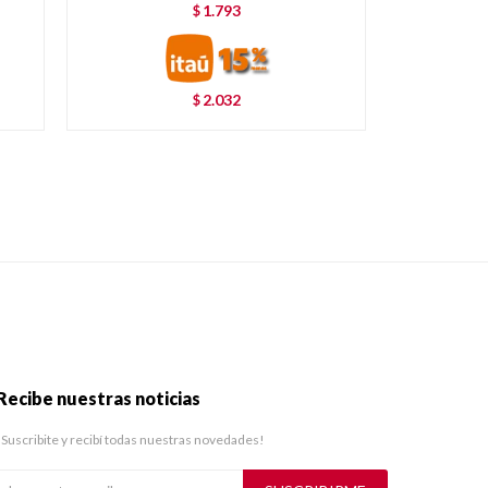
1.793
$
2.032
$
Recibe nuestras noticias
¡Suscribite y recibí todas nuestras novedades!