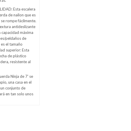
rás.
DAD: Esta escalera
erda de nailon que es
o se rompe fácilmente.
extura antideslizante
La capacidad máxima
ones/peldaños de
 es el tamaño
dad superior: Esta
echa de plástico
dera, resistente al
erda Ninja de 7' se
pio, una casa en el
, un conjunto de
ará en tan solo unos