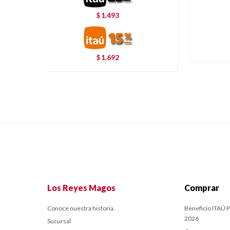
1.493
$
1.692
$
Los Reyes Magos
Comprar
Conoce nuestra historia.
Beneficio ITAÚ P
2026
Sucursal