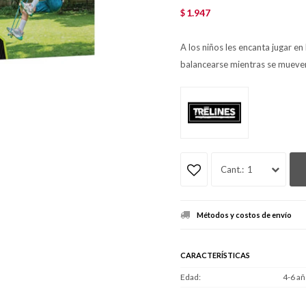
1.947
$
A los niños les encanta jugar en
balancearse mientras se mueven 
1
Métodos y costos de envío
CARACTERÍSTICAS
Edad
4-6 añ