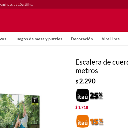
Domingos de 10 a 18 hs.
ivos
Juegos de mesa y puzzles
Decoración
Aire Libre
Escalera de cuer
metros
2.290
$
1.718
$