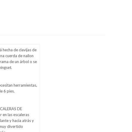
á hecha de clavijas de
na cuerda de nailon
a rama de un árbol o se
wingset.
necesitan herramientas,
e 6 pies.
SCALERAS DE
r en las escaleras
ante y hacia atrás y
 muy divertido