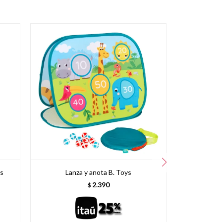
ys
Lanza y anota B. Toys
Mini S
2.390
$