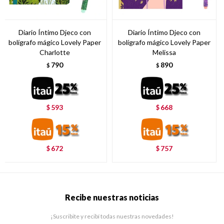
Diario Íntimo Djeco con
Diario Íntimo Djeco con
bolígrafo mágico Lovely Paper
bolígrafo mágico Lovely Paper
Charlotte
Melissa
790
890
$
$
593
668
$
$
672
757
$
$
Recibe nuestras noticias
¡Suscribite y recibí todas nuestras novedades!