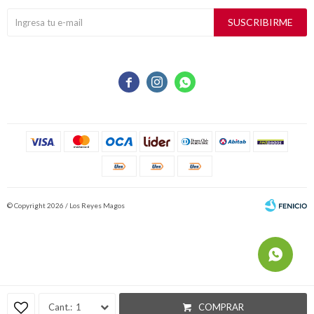
SUSCRIBIRME



© Copyright 2026 / Los Reyes Magos
Fenicio
1
COMPRAR