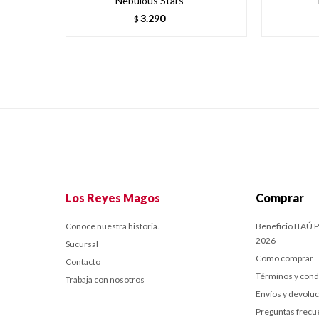
Nebulous Stars
3.290
$
Los Reyes Magos
Comprar
Conoce nuestra historia.
Beneficio ITAÚ P
2026
Sucursal
Como comprar
Contacto
Términos y cond
Trabaja con nosotros
Envíos y devolu
Preguntas frecu