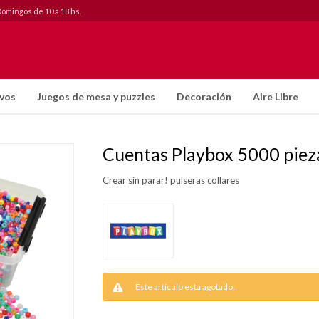
Domingos de 10 a 18 hs.
ivos
Juegos de mesa y puzzles
Decoración
Aire Libre
Cuentas Playbox 5000 piez
Crear sin parar! pulseras collares
Este artículo está agotado.