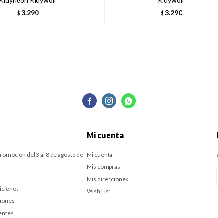
Kidyneon Kidywolf
Kidywolf
3.290
3.290
$
$



Mi cuenta
romoción del 3 al 8 de agosto de
Mi cuenta
Mis compras
Mis direcciones
iciones
Wish List
ciones
entes