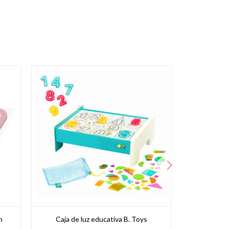
n
Caja de luz educativa B. Toys
Set de Perf