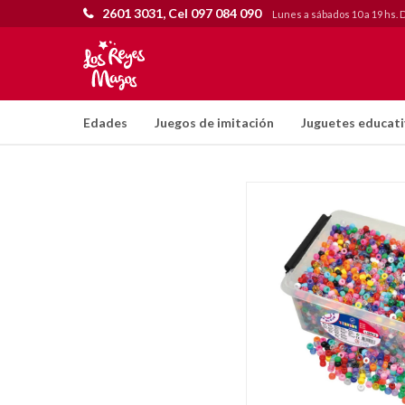
2601 3031, Cel 097 084 090
Lunes a sábados 10 a 19 hs. 
Edades
Juegos de imitación
Juguetes educat