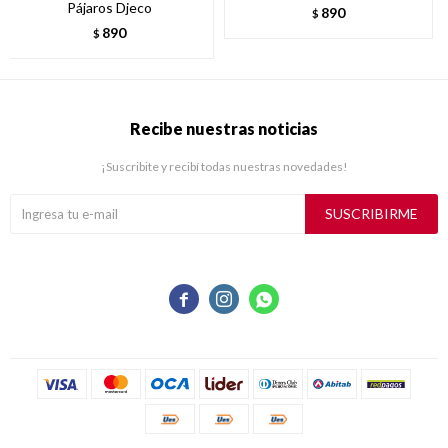
Pájaros Djeco
890
$
890
$
Recibe nuestras noticias
¡Suscribite y recibí todas nuestras novedades!
SUSCRIBIRME


