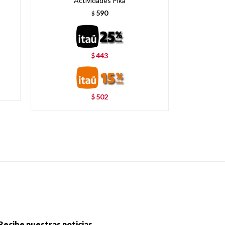
Actividades Pika
590
$
443
$
502
$
Recibe nuestras noticias