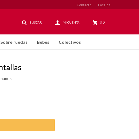
Contacto
Locales
0
$
Sobre ruedas
Bebés
Colectivos
tallas
s manos