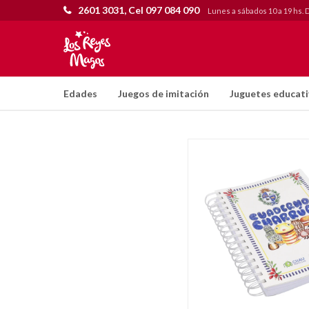
2601 3031, Cel 097 084 090
Lunes a sábados 10 a 19 hs. 
Edades
Juegos de imitación
Juguetes educat