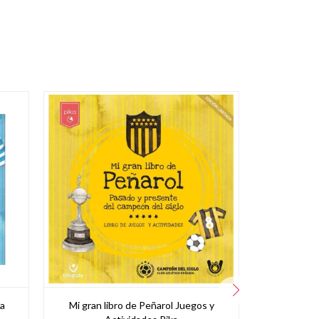
ka
Mi gran libro de Peñarol Juegos y
Libro Comi