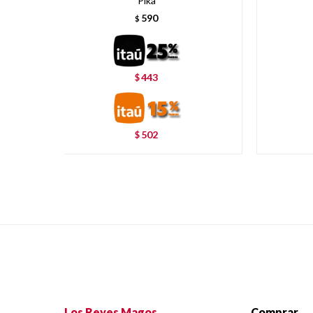
Pika
590
$
443
$
502
$
Los Reyes Magos
Comprar