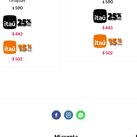
Uruguay
590
$
590
$
443
$
443
$
502
$
502
$



Mi cuenta