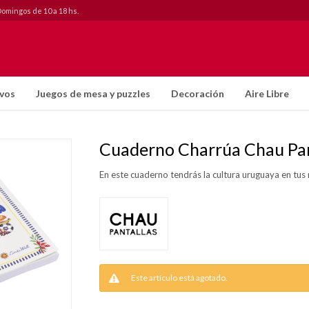
Domingos de 10 a 18 hs.
ivos
Juegos de mesa y puzzles
Decoración
Aire Libre
Cuaderno Charrúa Chau Pan
En este cuaderno tendrás la cultura uruguaya en tu
Este artículo está agotado.