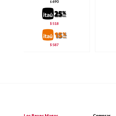
690
$
518
$
587
$
Los Reyes Magos
Comprar