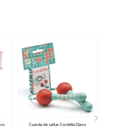
eco
Cuerda de saltar Cordélia Djeco
Paraguas Gr