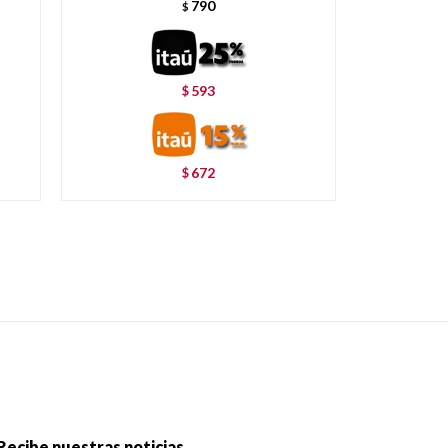
790
$
593
$
672
$
Recibe nuestras noticias