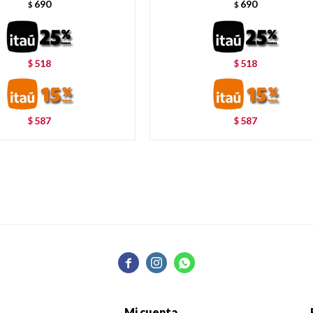
690
690
$
$
518
518
$
$
587
587
$
$



Mi cuenta