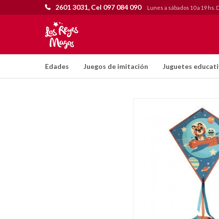
2601 3031, Cel 097 084 090
Lunes a sábados 10 a 19 hs. 
Edades
Juegos de imitación
Juguetes educat