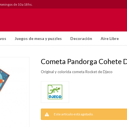
Domingos de 10 a 18 hs.
ivos
Juegos de mesa y puzzles
Decoración
Aire Libre
Cometa Pandorga Cohete D
Original y colorida cometa Rocket de Djeco
Este artículo está agotado.