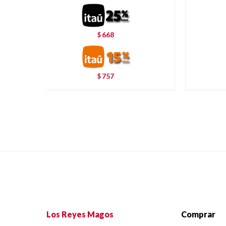
668
$
757
$
Los Reyes Magos
Comprar