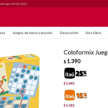
Domingos de 10 a 18 hs.
ivos
Juegos de mesa y puzzles
Decoración
Aire Libre
Coloformix Jueg
1.390
$
1.043
$
1.182
$