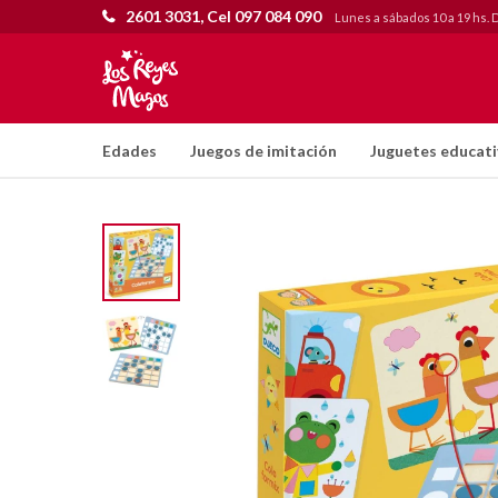
2601 3031, Cel 097 084 090
Lunes a sábados 10 a 19 hs. 
Edades
Juegos de imitación
Juguetes educat