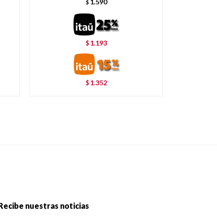
1.590
$
1.193
$
1.352
$
Recibe nuestras noticias