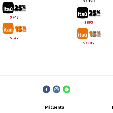
1.190
$
743
$
893
$
842
$
1.012
$



Mi cuenta