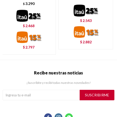
3.290
$
2.543
$
2.468
$
2.882
$
2.797
$
Recibe nuestras noticias
¡Suscribite y recibí todas nuestras novedades!
SUSCRIBIRME