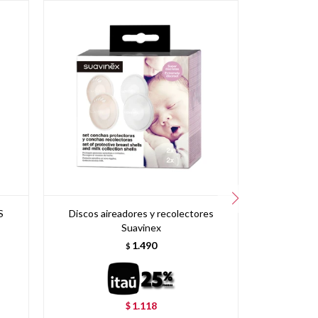
S
Discos aireadores y recolectores
Pasto
Suavinex
1.490
$
1.118
$