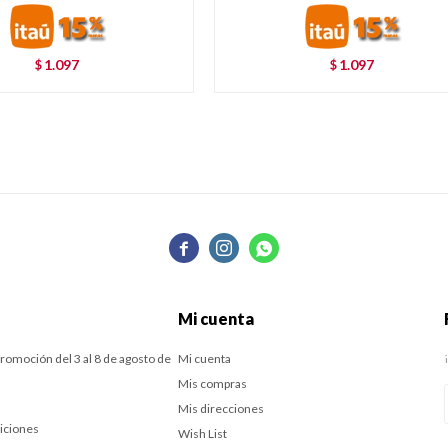
1.097
1.097
$
$



Mi cuenta
romoción del 3 al 8 de agosto de
Mi cuenta
Mis compras
Mis direcciones
iciones
Wish List