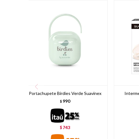
Portachupete Birdies Verde Suavinex
Interme
990
$
743
$