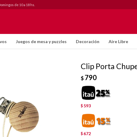
Domingos de 10 a 18 hs.
ivos
Juegos de mesa y puzzles
Decoración
Aire Libre
Clip Porta Chupe
790
$
593
$
672
$