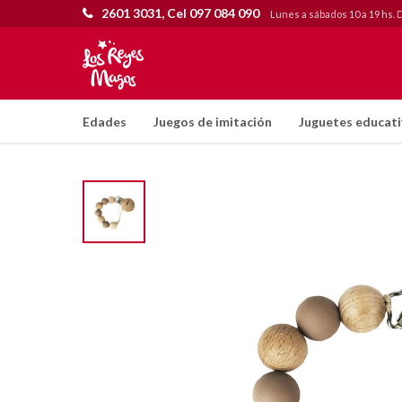
2601 3031, Cel 097 084 090
Lunes a sábados 10 a 19 hs. 
Edades
Juegos de imitación
Juguetes educat