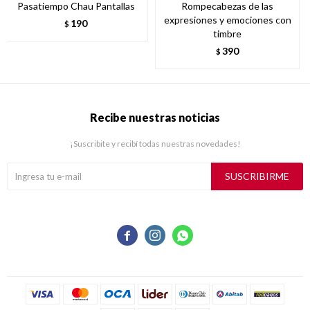
Pasatiempo Chau Pantallas
Rompecabezas de las
expresiones y emociones con
190
$
timbre
390
$
Recibe nuestras noticias
¡Suscribite y recibí todas nuestras novedades!
SUSCRIBIRME


