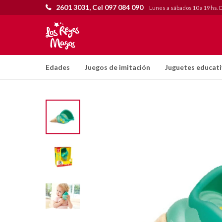
2601 3031, Cel 097 084 090
Lunes a sábados 10 a 19 hs. 
Edades
Juegos de imitación
Juguetes educat