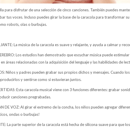
lla para disfrutar de una selección de cinco canciones. También puedes mant
r tus voces. Incluso puedes girar la base de la caracola para transformar su
omo robots, olas o burbujas.
TE: La música de la caracola es suave y relajante, y ayuda a calmar y reconf
EBRO: Los estudios han demostrado que escuchar música puede estimular e
en áreas relacionadas con la adquisición del lenguaje y las habilidades de lect
Niños y padres pueden grabar sus propios dichos y mensajes. Cuando los 
eproducirlos y sentirse como si estuvieran juntos.
DAS: Esta caracola musical viene con 3 funciones diferentes: grabar sonido
oducir canciones pregrabadas.
 VOZ: Al girar el extremo de la concha, los niños pueden agregar diferen
ticos, ondas o burbujas!
 La parte superior de la caracola está hecha de silicona suave para que lo