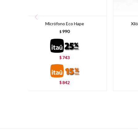
Micrófono Eco Hape
Xil
990
$
743
$
842
$