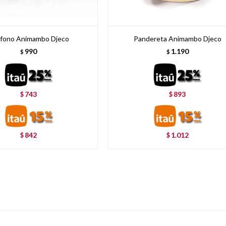
ófono Animambo Djeco
Pandereta Animambo Djeco
990
1.190
$
$
743
893
$
$
842
1.012
$
$