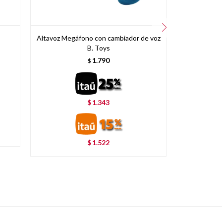
Altavoz Megáfono con cambiador de voz
Set de 
B. Toys
1.790
$
1.343
$
1.522
$