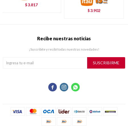
3.817
$
3.902
$
Recibe nuestras noticias
¡Suscribite y recibí todas nuestras novedades!
SUSCRIBIRME


