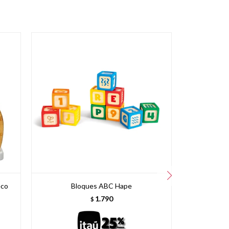
eco
Bloques ABC Hape
Conejo Api
1.790
$