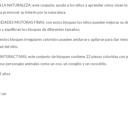
 NATURALEZA: este conjunto ayuda a los niños a aprender cómo viven los
ra promover su interés por la naturaleza.
DADES MOTORAS FINAS: con estos bloques los niños pueden mejorar su de
 y equilibran los bloques de diferentes tamaños.
s bloques irregulares coloridos pueden anidarse y apilarse para dar rienda
ad del niño.
NTERACTIVAS: este conjunto de bloques contiene 22 piezas coloridas con p
so personajes animales como un oso, un conejito y un cocodrilo.
2 años
3 cm