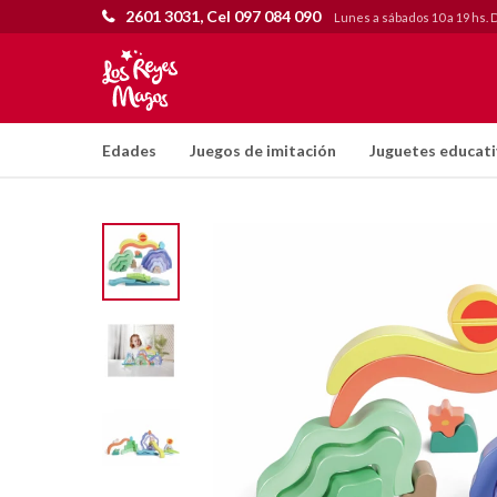
2601 3031, Cel 097 084 090
Lunes a sábados 10 a 19 hs. 
Edades
Juegos de imitación
Juguetes educat