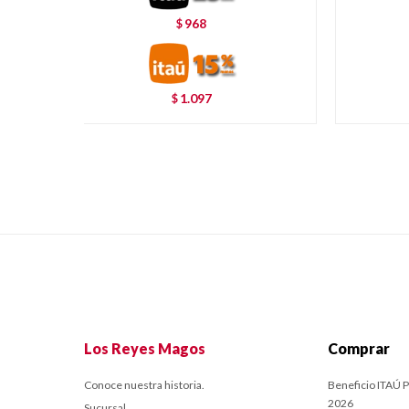
968
$
1.097
$
Los Reyes Magos
Comprar
Conoce nuestra historia.
Beneficio ITAÚ P
2026
Sucursal