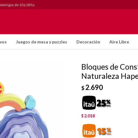
Domingos de 10 a 18 hs.
ivos
Juegos de mesa y puzzles
Decoración
Aire Libre
Bloques de Const
Naturaleza Hap
2.690
$
2.018
$