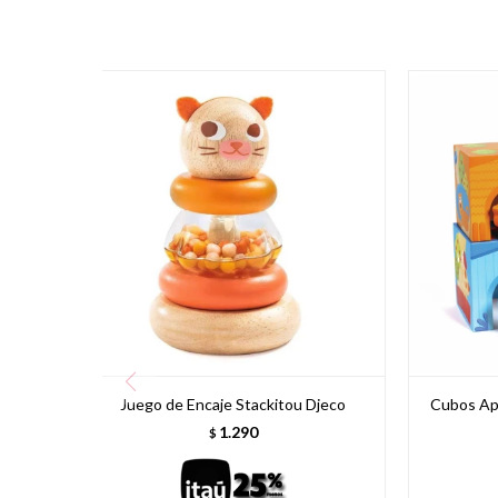
Juego de Encaje Stackitou Djeco
Cubos Api
1.290
$