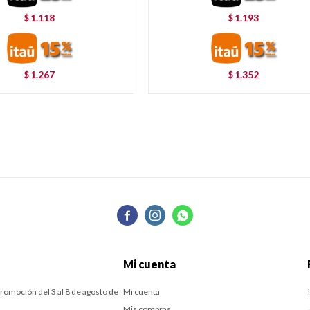
1.118
1.193
$
$
1.267
1.352
$
$



Mi cuenta
romoción del 3 al 8 de agosto de
Mi cuenta
Mis compras