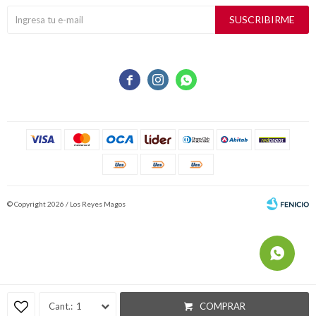
SUSCRIBIRME



© Copyright 2026 / Los Reyes Magos
Fenicio
1
COMPRAR