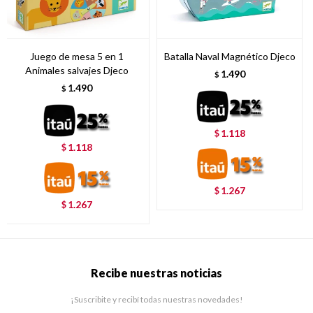
Juego de mesa 5 en 1
Batalla Naval Magnético Djeco
Animales salvajes Djeco
1.490
$
1.490
$
1.118
$
1.118
$
1.267
$
1.267
$
Recibe nuestras noticias
¡Suscribite y recibí todas nuestras novedades!