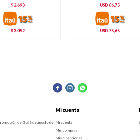
2.693
66,75
$
USD
3.052
75,65
$
USD



Mi cuenta
romoción del 3 al 8 de agosto de
Mi cuenta
Mis compras
Mis direcciones