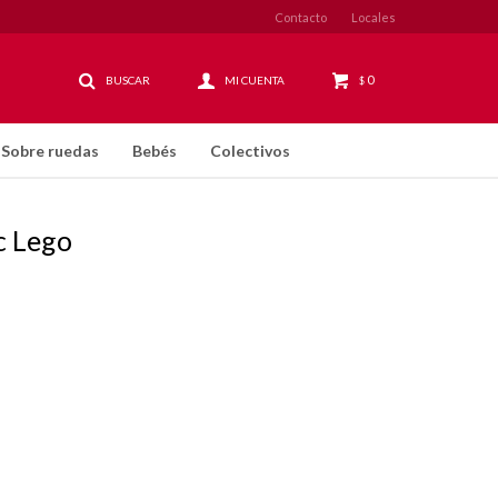
Contacto
Locales
0
$
Sobre ruedas
Bebés
Colectivos
c Lego