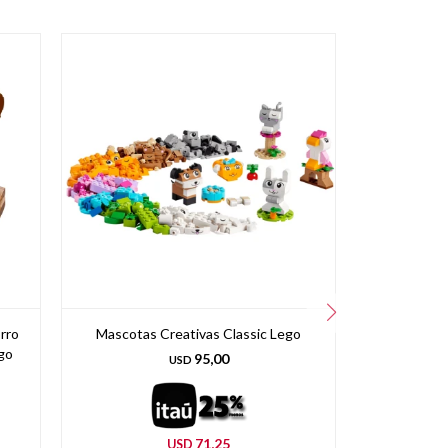
rro
Mascotas Creativas Classic Lego
Monster 
go
Motor 
95,00
USD
71,25
USD