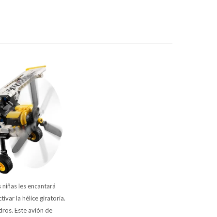
 niñas les encantará
var la hélice giratoria.
ndros. Este avión de