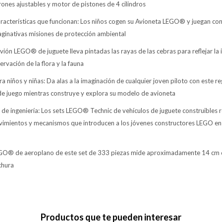
erones ajustables y motor de pistones de 4 cilindros
aracterísticas que funcionan: Los niños cogen su Avioneta LEGO® y juegan con
maginativas misiones de protección ambiental
vión LEGO® de juguete lleva pintadas las rayas de las cebras para reflejar la
ervación de la flora y la fauna
a niños y niñas: Da alas a la imaginación de cualquier joven piloto con este re
de juego mientras construye y explora su modelo de avioneta
es de ingeniería: Los sets LEGO® Technic de vehículos de juguete construibles
vimientos y mecanismos que introducen a los jóvenes constructores LEGO en e
GO® de aeroplano de este set de 333 piezas mide aproximadamente 14 cm d
chura
Productos que te pueden interesar