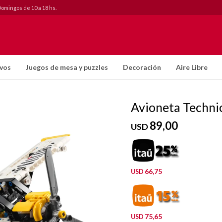
Domingos de 10 a 18 hs.
ivos
Juegos de mesa y puzzles
Decoración
Aire Libre
Avioneta Techni
89,00
USD
66,75
USD
75,65
USD