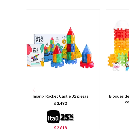
Imanix Rocket Castle 32 piezas
Bloques de
co
3.490
$
2.618
$