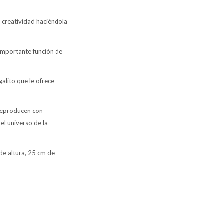
 creatividad haciéndola
 importante función de
galito que le ofrece
 reproducen con
l universo de la
e altura, 25 cm de