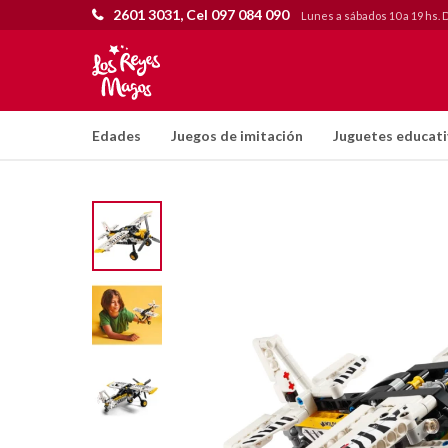
2601 3031, Cel 097 084 090
Lunes a sábados 10 a 19 hs. 
Edades
Juegos de imitación
Juguetes educat