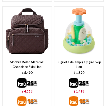
Mochila Bolso Maternal
Juguete de empuje y giro Skip
Chocolate Skip Hop
Hop
5.490
1.890
$
$
4.118
1.418
$
$