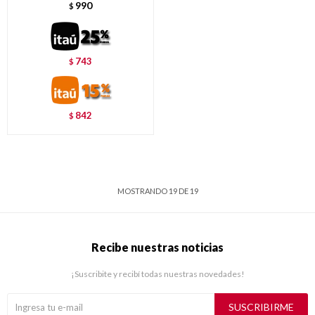
990
$
743
$
842
$
MOSTRANDO
19
DE
19
Recibe nuestras noticias
¡Suscribite y recibí todas nuestras novedades!
SUSCRIBIRME