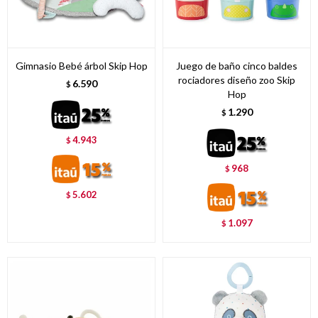
Gimnasio Bebé árbol Skip Hop
Juego de baño cinco baldes
rociadores diseño zoo Skip
6.590
$
Hop
1.290
$
4.943
$
968
$
5.602
$
1.097
$