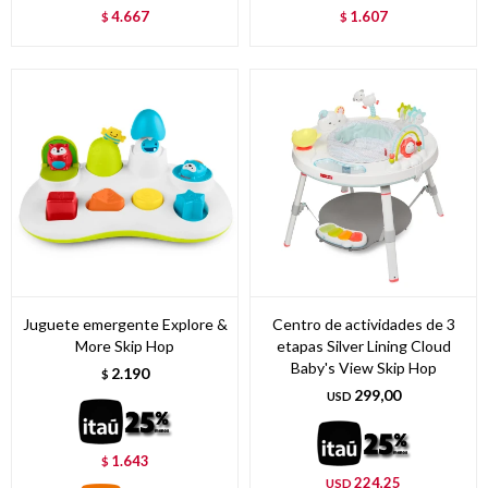
4.667
1.607
$
$
Juguete emergente Explore &
Centro de actividades de 3
More Skip Hop
etapas Silver Lining Cloud
Baby's View Skip Hop
2.190
$
299,00
USD
1.643
$
224,25
USD