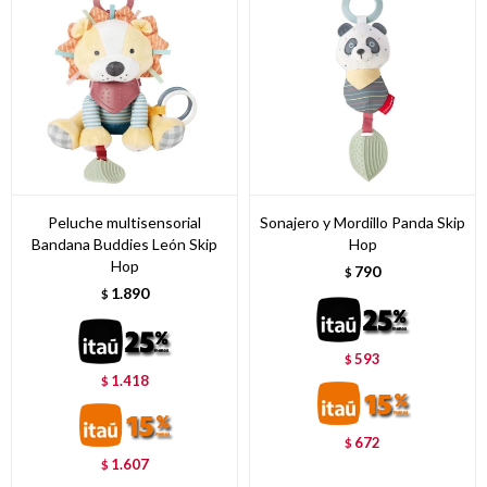
Peluche multisensorial
Sonajero y Mordillo Panda Skip
Bandana Buddies León Skip
Hop
Hop
790
$
1.890
$
593
$
1.418
$
672
$
1.607
$