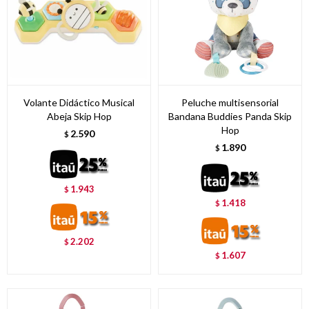
Volante Didáctico Musical
Peluche multisensorial
Abeja Skip Hop
Bandana Buddies Panda Skip
Hop
2.590
$
1.890
$
1.943
$
1.418
$
2.202
$
1.607
$