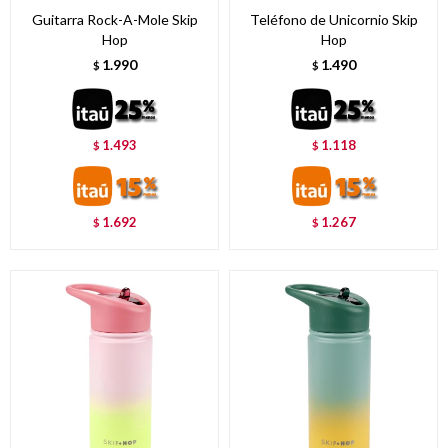
Guitarra Rock-A-Mole Skip
Teléfono de Unicornio Skip
Hop
Hop
1.990
1.490
$
$
1.493
1.118
$
$
1.692
1.267
$
$