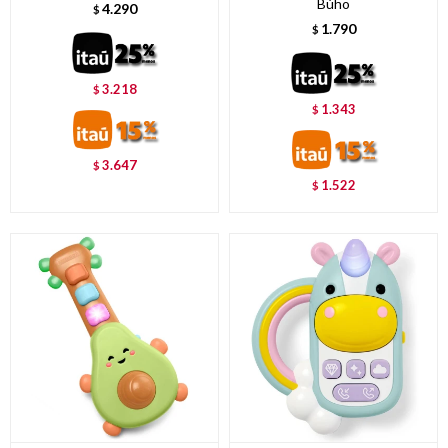
Búho
4.290
$
1.790
$
3.218
$
1.343
$
3.647
$
1.522
$