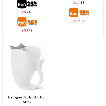
1.418
$
5.243
$
1.607
$
5.942
$
Enjuague Capilar Skip Hop
Moby