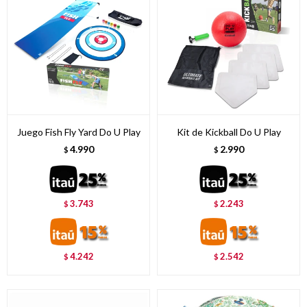
Juego Fish Fly Yard Do U Play
Kit de Kickball Do U Play
4.990
2.990
$
$
3.743
2.243
$
$
4.242
2.542
$
$