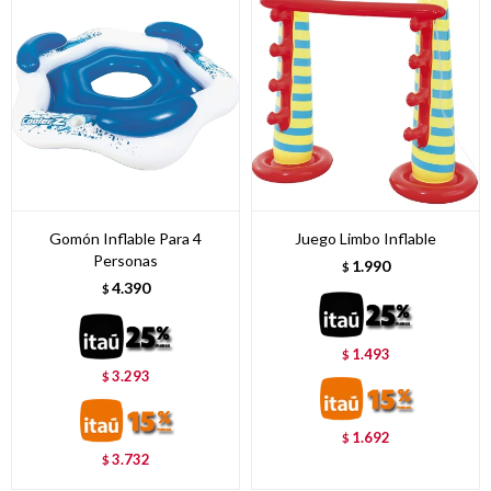
Gomón Inflable Para 4
Juego Limbo Inflable
Personas
1.990
$
4.390
$
1.493
$
3.293
$
1.692
$
3.732
$