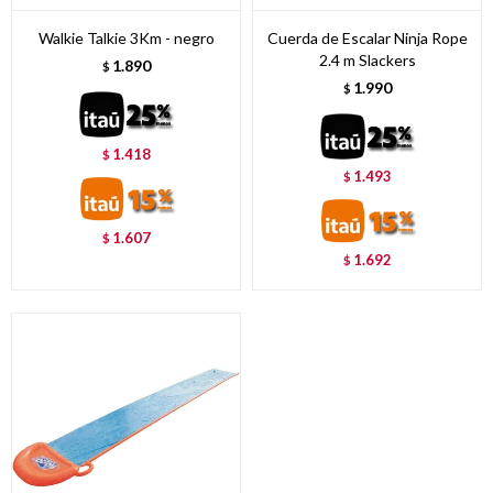
Walkie Talkie 3Km - negro
Cuerda de Escalar Ninja Rope
2.4 m Slackers
1.890
$
1.990
$
1.418
$
1.493
$
1.607
$
1.692
$