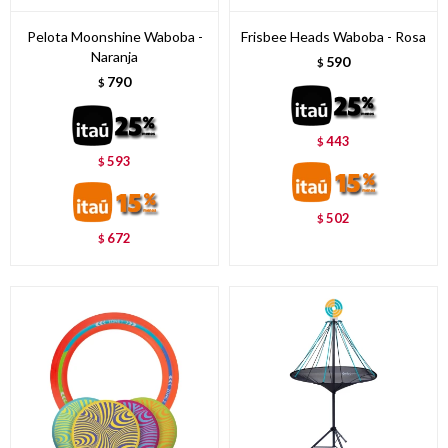
Pelota Moonshine Waboba -
Frisbee Heads Waboba - Rosa
Naranja
590
$
790
$
443
$
593
$
502
$
672
$