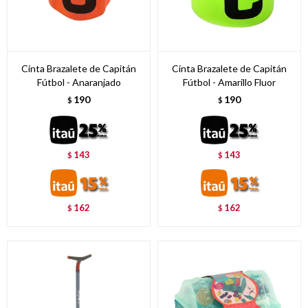
Cinta Brazalete de Capitán
Cinta Brazalete de Capitán
Fútbol - Anaranjado
Fútbol - Amarillo Fluor
190
190
$
$
143
143
$
$
162
162
$
$