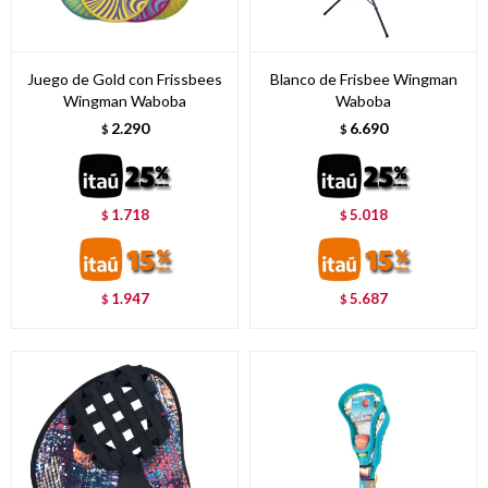
Juego de Gold con Frissbees
Blanco de Frisbee Wingman
Wingman Waboba
Waboba
2.290
6.690
$
$
1.718
5.018
$
$
1.947
5.687
$
$