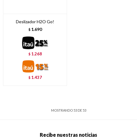
Deslizador H2O Go!
1.690
$
1.268
$
1.437
$
MOSTRANDO
53
DE
53
Recibe nuestras noticias