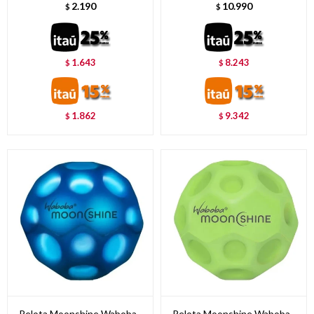
2.190
10.990
$
$
1.643
8.243
$
$
1.862
9.342
$
$
Pelota Moonshine Waboba -
Pelota Moonshine Waboba -