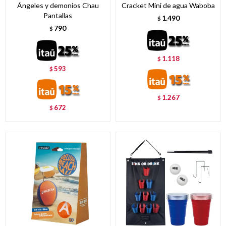
Ángeles y demonios Chau
Cracket Mini de agua Waboba
Pantallas
1.490
$
790
$
1.118
$
593
$
1.267
$
672
$