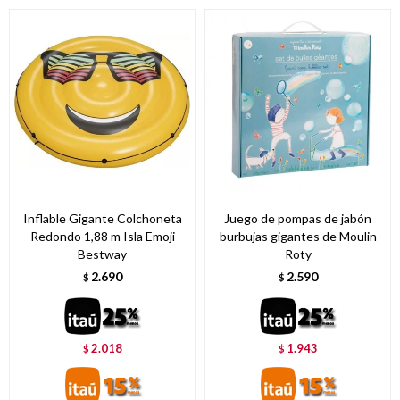
Inflable Gigante Colchoneta
Juego de pompas de jabón
Redondo 1,88 m Isla Emoji
burbujas gigantes de Moulin
Bestway
Roty
2.690
2.590
$
$
2.018
1.943
$
$