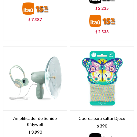
2.235
$
7.387
$
2.533
$
Amplificador de Sonido
Cuerda para saltar Djeco
Kidywolf
390
$
3.990
$