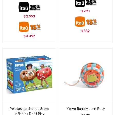
293
$
2.993
$
332
$
3.392
$
Pelotas de choque Sumo
Yo-yo Rana Moulin Roty
inflables Do U Play
590