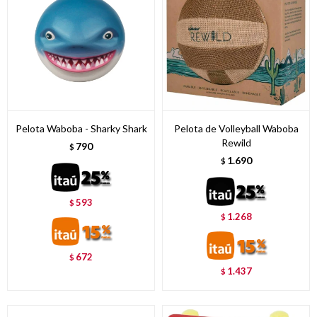
Pelota Waboba - Sharky Shark
Pelota de Volleyball Waboba
Rewild
790
$
1.690
$
593
$
1.268
$
672
$
1.437
$