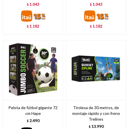
1.043
1.043
$
$
1.182
1.182
$
$
Pelota de fútbol gigante 72
Tirolesa de 30 metros, de
cm Hape
montaje rápido y con freno
Trelines
2.490
$
13.990
$