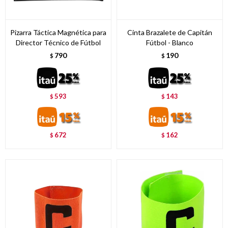
Pizarra Táctica Magnética para
Cinta Brazalete de Capitán
Director Técnico de Fútbol
Fútbol - Blanco
790
190
$
$
593
143
$
$
672
162
$
$