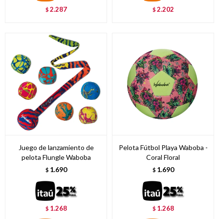
2.287
2.202
$
$
Juego de lanzamiento de
Pelota Fútbol Playa Waboba -
pelota Flungle Waboba
Coral Floral
1.690
1.690
$
$
1.268
1.268
$
$