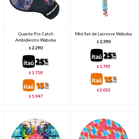
Guante Pro Catch
Mini Set de Lacrosse Waboba
Ambidiestro Waboba
2.390
$
2.290
$
1.793
$
1.718
$
2.032
$
1.947
$