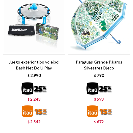
Juego exterior tipo voleibol
Paraguas Grande Pájaros
Bash Net Do U Play
Silvestres Djeco
2.990
790
$
$
2.243
593
$
$
2.542
672
$
$