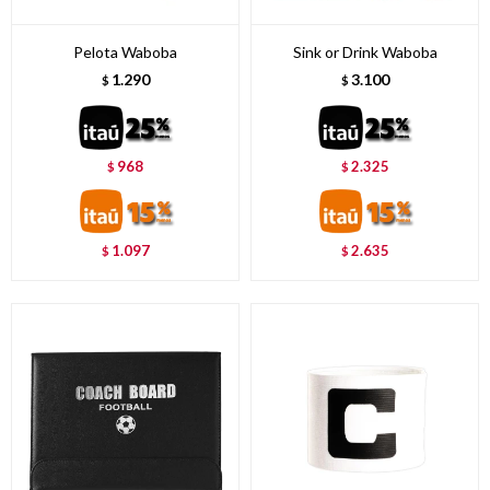
Pelota Waboba
Sink or Drink Waboba
1.290
3.100
$
$
968
2.325
$
$
1.097
2.635
$
$