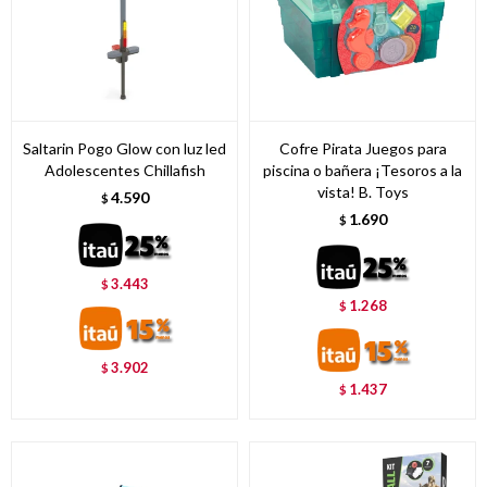
Saltarin Pogo Glow con luz led
Cofre Pirata Juegos para
Adolescentes Chillafish
piscina o bañera ¡Tesoros a la
vista! B. Toys
4.590
$
1.690
$
3.443
$
1.268
$
3.902
$
1.437
$