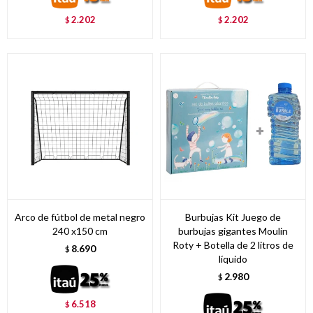
2.202
2.202
$
$
Arco de fútbol de metal negro
Burbujas Kit Juego de
240 x150 cm
burbujas gigantes Moulin
Roty + Botella de 2 litros de
8.690
$
líquido
2.980
$
6.518
$