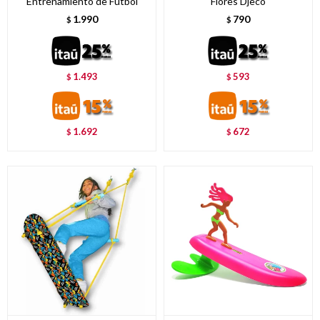
Entrenamiento de Fútbol
Flores Djeco
1.990
790
$
$
1.493
593
$
$
1.692
672
$
$