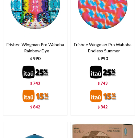
Frisbee Wingman Pro Waboba
Frisbee Wingman Pro Waboba
- Rainbow Dye
- Endless Summer
990
990
$
$
743
743
$
$
842
842
$
$