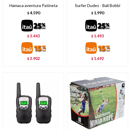
Hamaca aventura Patineta
Surfer Dudes - Bali Bobbi
4.590
1.990
$
$
3.443
1.493
$
$
3.902
1.692
$
$