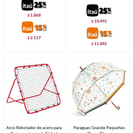
1.868
$
10.493
$
2.117
$
11.892
$
Arco Rebotador de acero para
Paraguas Grande Pequeñas