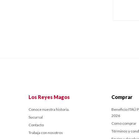
Los Reyes Magos
Comprar
Conoce nuestra historia.
Beneficio ITAÚ P
2026
Sucursal
Como comprar
Contacto
Términos y cond
Trabaja con nosotros
Envíos y devolu