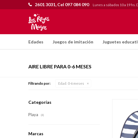
2601 3031, Cel 097 084 090
Lunes a sábados 10 a 19 hs. 
Edades
Juegos de imitación
Juguetes educat
AIRE LIBRE PARA 0-6 MESES
Filtrando por:
Edad:
0-6 meses
Categorías
Playa
(4)
Marcas