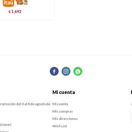
1.692
$



Mi cuenta
romoción del 3 al 8 de agosto de
Mi cuenta
Mis compras
Mis direcciones
iciones
Wish List
ciones