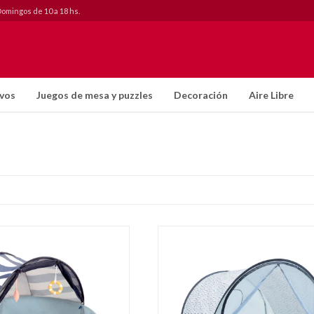
Domingos de 10 a 18 hs.
ivos
Juegos de mesa y puzzles
Decoración
Aire Libre