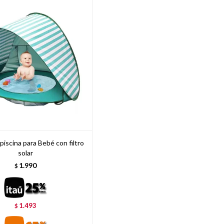
piscina para Bebé con filtro
solar
1.990
$
1.493
$