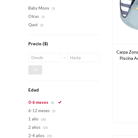
Baby Moov
(2)
Otras
(1)
Quut
(1)
Precio
($)
Carpa Zona
Piscina 
OK
Edad
0-6 meses
(4)
6-12 meses
(5)
1 año
(26)
2 años
(33)
2-4 años
(93)