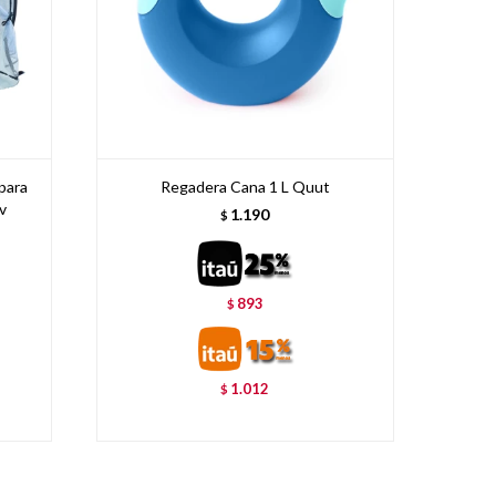
para
Regadera Cana 1 L Quut
v
1.190
$
893
$
1.012
$