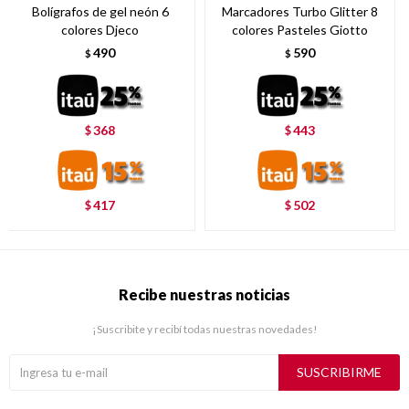
Bolígrafos de gel neón 6
Marcadores Turbo Glitter 8
colores Djeco
colores Pasteles Giotto
490
590
$
$
368
443
$
$
417
502
$
$
Recibe nuestras noticias
¡Suscribite y recibí todas nuestras novedades!
SUSCRIBIRME